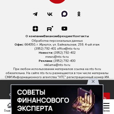
О компании
Вакансии
Брендинг
Контакты
Обработка персональных данных
Офис:
664050, г. Иркутск, ул. Байкальская, 259, 4-ый этаж
(3952) 792-401
office@nts-tv.ru
Новости:
(3952) 792-402
rnews@nts-tv.ru
Реклама:
(3952) 792-400
reklama@nts-tv.ru
При любом использовании материалов ссылка на
nts-tv.ru
обязательна. На сайте nts-tv.ru размещаются в том числе материалы
СМИ Информационного агентства "НТС" регистрационный номер ИА
№ ФС 77 - 88763 зарегистрировано Федеральной службой по
надзору в сфере связи, информационных технологий и массовых
Используя наш сайт, вы
коммуникаций.
соглашаетесь с правилами
Главный редактор ИА "НТС" Иштулкин Евгений Александрович
16+
Принять
обработки персональных
данных.
Главная
Статьи
Передачи
Меню