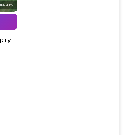
екс.Карты
рту