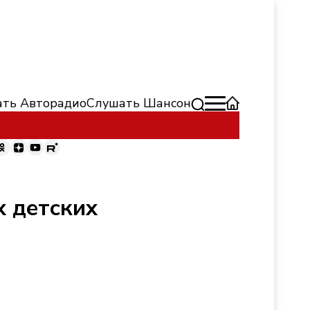
ть Авторадио
Слушать Шансон
х детских