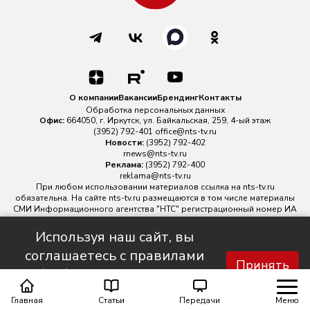
О компании
Вакансии
Брендинг
Контакты
Обработка персональных данных
Офис:
664050, г. Иркутск, ул. Байкальская, 259, 4-ый этаж
(3952) 792-401
office@nts-tv.ru
Новости:
(3952) 792-402
rnews@nts-tv.ru
Реклама:
(3952) 792-400
reklama@nts-tv.ru
При любом использовании материалов ссылка на
nts-tv.ru
обязательна. На сайте nts-tv.ru размещаются в том числе материалы
СМИ Информационного агентства "НТС" регистрационный номер ИА
№ ФС 77 - 88763 зарегистрировано Федеральной службой по
надзору в сфере связи, информационных технологий и массовых
Используя наш сайт, вы
коммуникаций.
соглашаетесь с правилами
Главный редактор ИА "НТС" Иштулкин Евгений Александрович
16+
Принять
обработки персональных
данных.
Главная
Статьи
Передачи
Меню