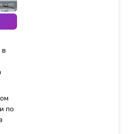
Фото НТС
 в
а
ном
и по
в