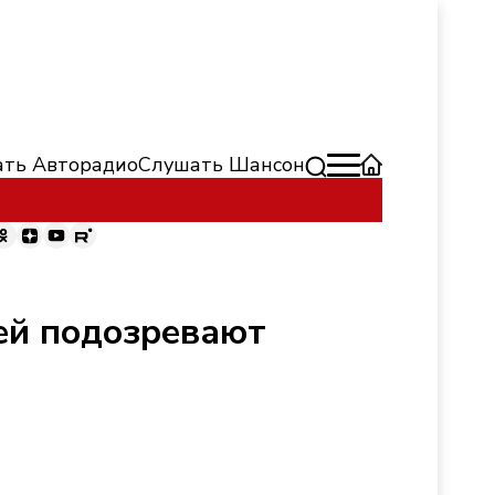
ть Авторадио
Слушать Шансон
ей подозревают