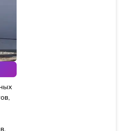
й области
тных
ов,
в.