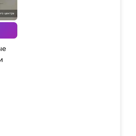
го центра
ые
и