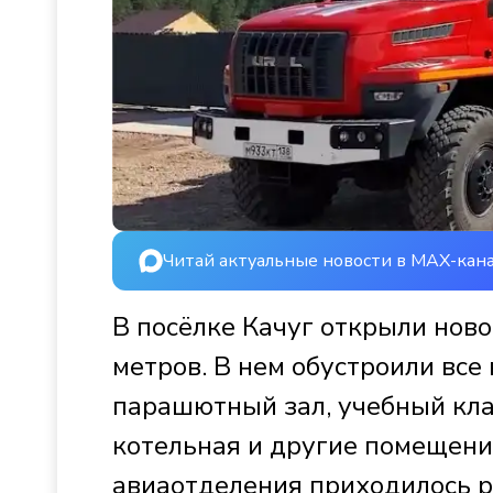
Читай актуальные новости в MAX-кан
В посёлке Качуг открыли нов
метров. В нем обустроили все
парашютный зал, учебный клас
котельная и другие помещени
авиаотделения приходилось ра