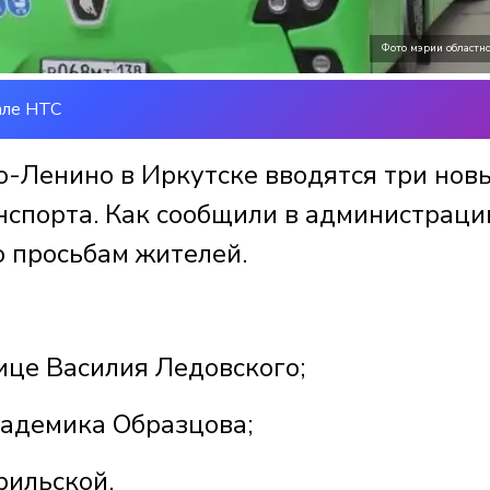
Фото мэрии областно
але НТС
о-Ленино в Иркутске вводятся три нов
нспорта. Как сообщили в администраци
о просьбам жителей.
ице Василия Ледовского;
кадемика Образцова;
рильской.