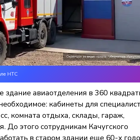
Скриншот из видео канала губернатора Иркутско
але НТС
ое здание авиаотделения в 360 квадра
 необходимое: кабинеты для специалист
с, комната отдыха, склады, гараж,
я. До этого сотрудникам Качугского
ботать в старом здании еще 60-х годо