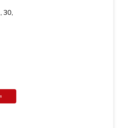
 30,
я