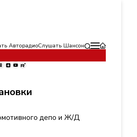
ть Авторадио
Слушать Шансон
тановки
омотивного депо и Ж/Д