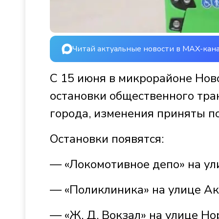
Читай актуальные новости в MAX-кан
С 15 июня в микрорайоне Нов
остановки общественного тра
города, изменения приняты п
Остановки появятся:
— «Локомотивное депо» на ул
— «Поликлиника» на улице А
— «Ж. Д. Вокзал» на улице Но