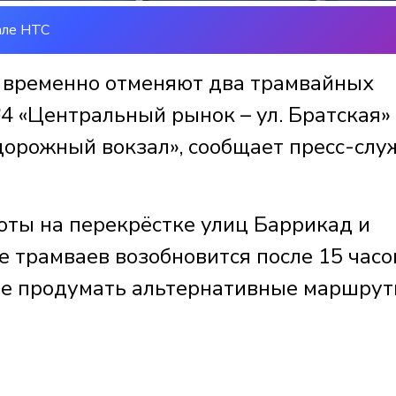
але НТС
е временно отменяют два трамвайных
4 «Центральный рынок – ул. Братская»
дорожный вокзал», сообщает пресс-слу
ты на перекрёстке улиц Баррикад и
 трамваев возобновится после 15 часо
нее продумать альтернативные маршру