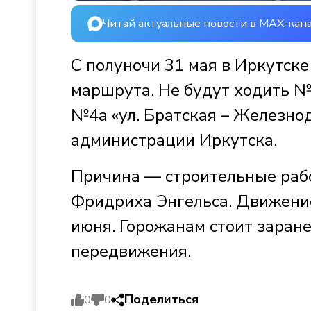
Читай актуальные новости в MAX-кан
С полуночи 31 мая в Иркутск
маршрута. Не будут ходить №
№4а «ул. Братская – Железно
администрации Иркутска.
Причина — строительные рабо
Фридриха Энгельса. Движение
июня. Горожанам стоит зара
передвижения.
Поделиться
0
0