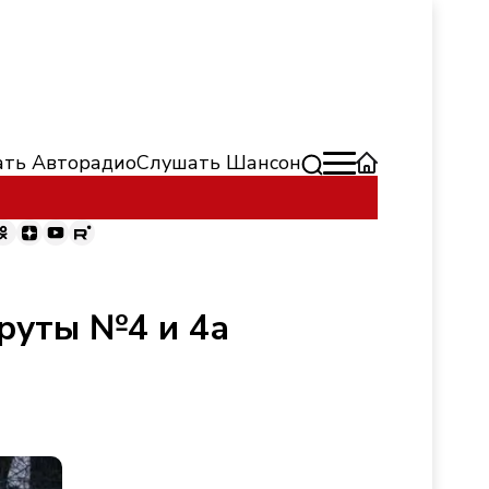
ть Авторадио
Слушать Шансон
руты №4 и 4а