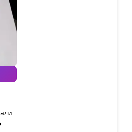
лали
о