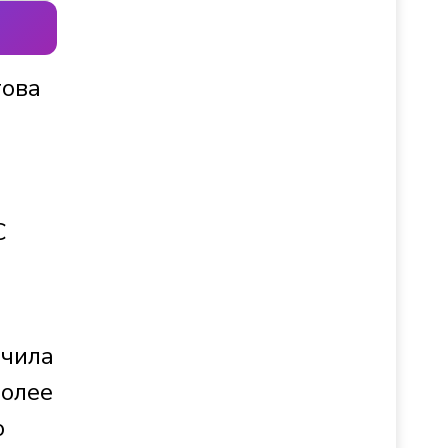
гова
С
нчила
Более
о