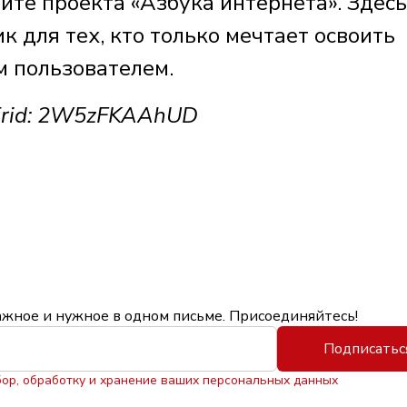
айте проекта «Азбука интернета». Здес
к для тех, кто только мечтает освоить
м пользователем.
 Erid: 2W5zFKAAhUD
ажное и нужное в одном письме. Присоединяйтесь!
Подписатьс
бор, обработку и хранение ваших персональных данных