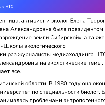
але НТС
нница, активист и эколог Елена Творо
лена Александровна была президентом
озрождение земли Сибирской», а также
 «Школы экологического
тки раз журналисты медиахолдинга НТ
лександровны на экологические темы.
ает всё.
итинской области. В 1980 году она око
ниверситет по специальности биолог. 
занималась проблемами антропогенног