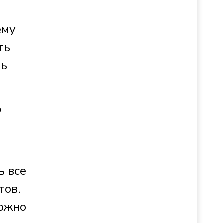
ему
ть
ть
о
ь все
тов.
можно