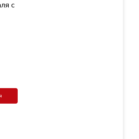
ля с
я