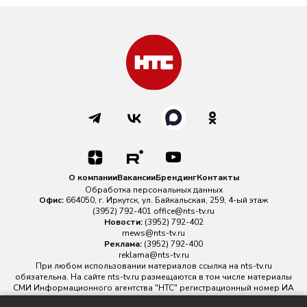
О компании
Вакансии
Брендинг
Контакты
Обработка персональных данных
Офис:
664050, г. Иркутск, ул. Байкальская, 259, 4-ый этаж
(3952) 792-401
office@nts-tv.ru
Новости:
(3952) 792-402
rnews@nts-tv.ru
Реклама:
(3952) 792-400
reklama@nts-tv.ru
При любом использовании материалов ссылка на
nts-tv.ru
обязательна. На сайте nts-tv.ru размещаются в том числе материалы
СМИ Информационного агентства "НТС" регистрационный номер ИА
№ ФС 77 - 88763 зарегистрировано Федеральной службой по