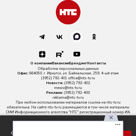
О компании
Вакансии
Брендинг
Контакты
Обработка персональных данных
Офис:
664050, г. Иркутск, ул. Байкальская, 259, 4-ый этаж
(3952) 792-401
office@nts-tv.ru
Новости:
(3952) 792-402
rnews@nts-tv.ru
Реклама:
(3952) 792-400
reklama@nts-tv.ru
При любом использовании материалов ссылка на
nts-tv.ru
обязательна. На сайте nts-tv.ru размещаются в том числе материалы
СМИ Информационного агентства "НТС" регистрационный номер ИА
№ ФС 77 - 88763 зарегистрировано Федеральной службой по
надзору в сфере связи, информационных технологий и массовых
Используя наш сайт, вы
коммуникаций.
соглашаетесь с правилами
Главный редактор ИА "НТС" Иштулкин Евгений Александрович
16+