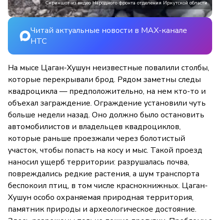
Скриншот из видео Народного фронта отделения Иркутской области
Читай актуальные новости в MAX-канале
НТС
На мысе Цаган-Хушун неизвестные повалили столбы,
которые перекрывали брод. Рядом заметны следы
квадроцикла — предположительно, на нем кто-то и
объехал заграждение. Ограждение установили чуть
больше недели назад. Оно должно было остановить
автомобилистов и владельцев квадроциклов,
которые раньше проезжали через болотистый
участок, чтобы попасть на косу и мыс. Такой проезд
наносил ущерб территории: разрушалась почва,
повреждались редкие растения, а шум транспорта
беспокоил птиц, в том числе краснокнижных. Цаган-
Хушун особо охраняемая природная территория,
памятник природы и археологическое достояние.