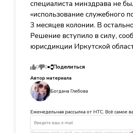
специалиста минздрава не б
«использование служебного по
3 месяцев колонии. В остальн
Решение вступило в силу, со
юрисдикции Иркутской област
Поделиться
0
0
Автор материала
Богдана Глебова
Еженедельная рассылка от НТС. Всё самое в
Оставляя свой e-mail, вы даете свое согласие на
с