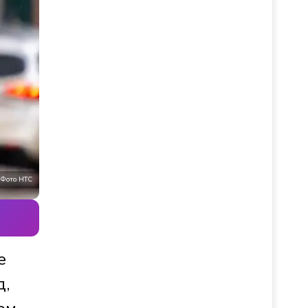
Фото НТС
е
д,