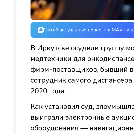
Читай актуальные новости в MAX-кан
В Иркутске осудили группу м
медтехники для онкодиспансе
фирм-поставщиков, бывший в
сотрудник самого диспансера.
2020 года.
Как установил суд, злоумыш
выиграли электронные аукцио
оборудования — навигационно