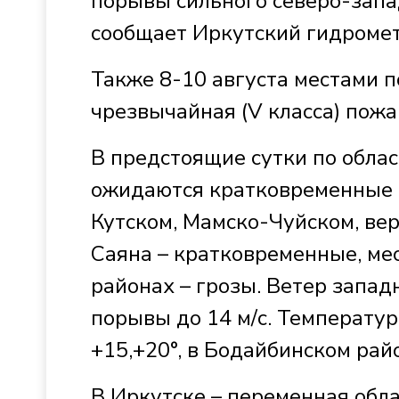
порывы сильного северо-запад
сообщает Иркутский гидроме
Также 8-10 августа местами по
чрезвычайная (V класса) пожа
В предстоящие сутки по обла
ожидаются кратковременные д
Кутском, Мамско-Чуйском, вер
Саяна – кратковременные, ме
районах – грозы. Ветер запад
порывы до 14 м/с. Температур
+15,+20°, в Бодайбинском райо
В Иркутске – переменная обла