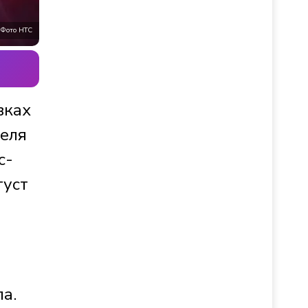
Фото НТС
вках
теля
с-
густ
а.