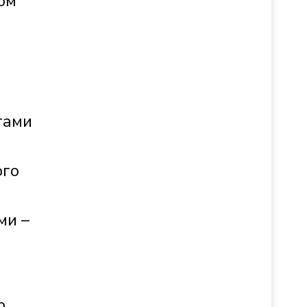
ом
тами
ого
ми –
р