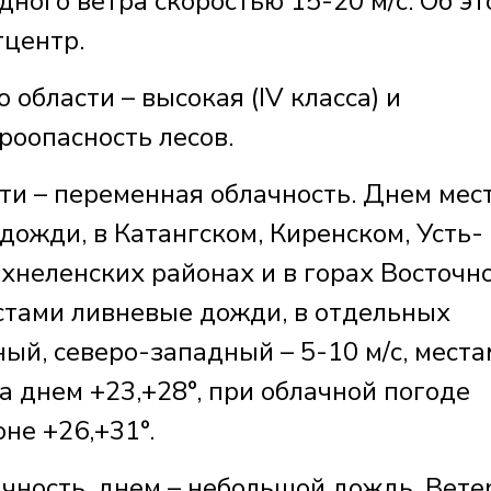
ного ветра скоростью 15-20 м/с. Об эт
тцентр.
 области – высокая (IV класса) и
роопасность лесов.
сти – переменная облачность. Днем мес
ожди, в Катангском, Киренском, Усть-
хнеленских районах и в горах Восточн
стами ливневые дожди, в отдельных
ный, северо-западный – 5-10 м/с, места
а днем +23,+28°, при облачной погоде
не +26,+31°.
чность, днем – небольшой дождь. Вете