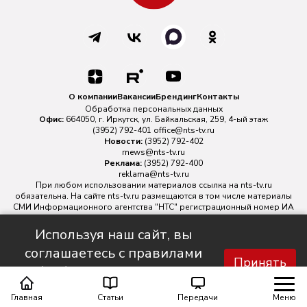
О компании
Вакансии
Брендинг
Контакты
Обработка персональных данных
Офис:
664050, г. Иркутск, ул. Байкальская, 259, 4-ый этаж
(3952) 792-401
office@nts-tv.ru
Новости:
(3952) 792-402
rnews@nts-tv.ru
Реклама:
(3952) 792-400
reklama@nts-tv.ru
При любом использовании материалов ссылка на
nts-tv.ru
обязательна. На сайте nts-tv.ru размещаются в том числе материалы
СМИ Информационного агентства "НТС" регистрационный номер ИА
№ ФС 77 - 88763 зарегистрировано Федеральной службой по
надзору в сфере связи, информационных технологий и массовых
Используя наш сайт, вы
коммуникаций.
соглашаетесь с правилами
Главный редактор ИА "НТС" Иштулкин Евгений Александрович
16+
Принять
обработки персональных
данных.
Главная
Статьи
Передачи
Меню