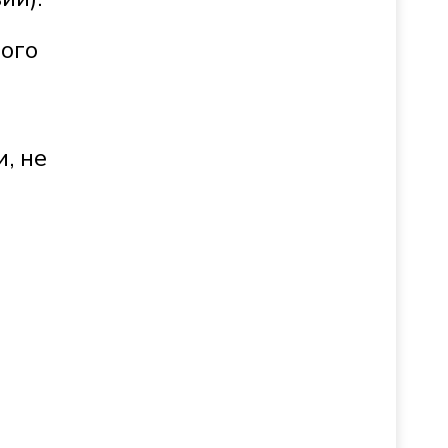
ного
, не
а