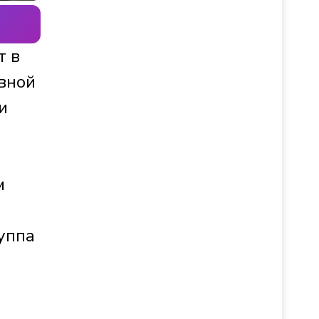
т в
вной
и
м
уппа