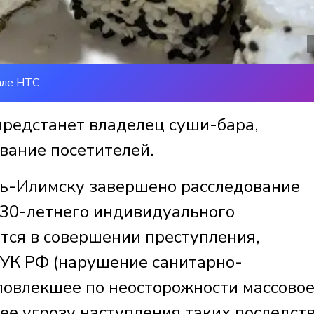
але НТС
предстанет владелец суши-бара,
вание посетителей.
ть-Илимску завершено расследование
 30-летнего индивидуального
тся в совершении преступления,
6 УК РФ (нарушение санитарно-
повлекшее по неосторожности массово
е угрозу наступления таких последств