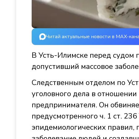
Читай актуальные новости в MAX-кан
В Усть-Илимске перед судом 
допустивший массовое заболе
Следственным отделом по Ус
уголовного дела в отношении
предпринимателя. Он обвиняе
предусмотренного ч. 1 ст. 23
эпидемиологических правил, 
заболевание людей и создавше