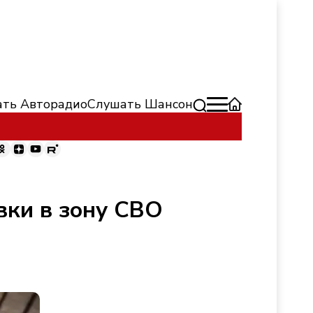
ть Авторадио
Слушать Шансон
вки в зону СВО