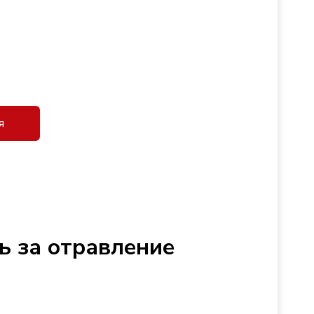
я
ь за отравление