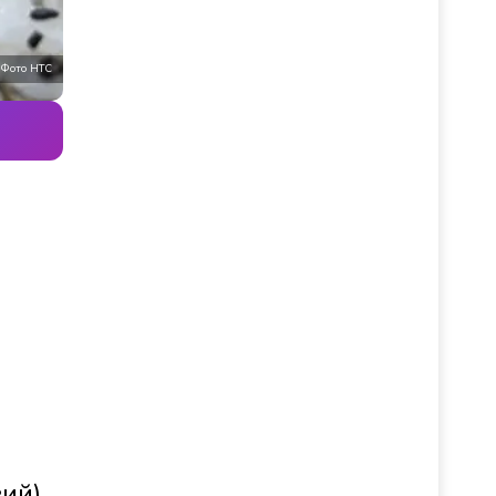
Фото НТС
е
ий).