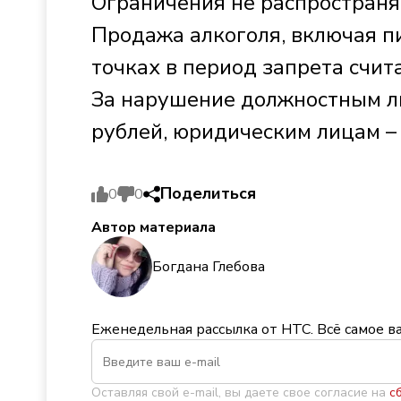
Ограничения не распространя
Продажа алкоголя, включая пи
точках в период запрета счи
За нарушение должностным ли
рублей, юридическим лицам – 
Поделиться
0
0
Автор материала
Богдана Глебова
Еженедельная рассылка от НТС. Всё самое в
Оставляя свой e-mail, вы даете свое согласие на
с