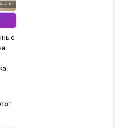
Фото НТС
нные
ня
ка.
этот