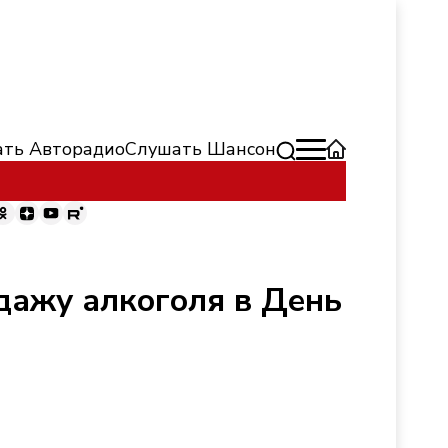
ть Авторадио
Слушать Шансон
дажу алкоголя в День