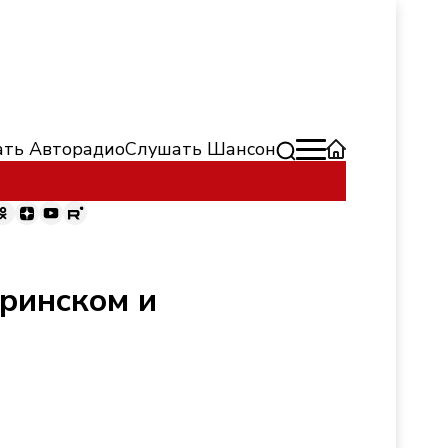
ть Авторадио
Слушать Шансон
аринском и