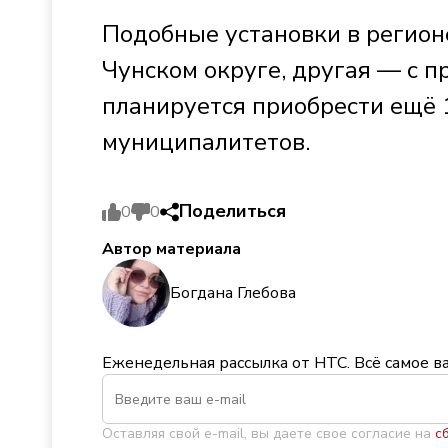
Подобные установки в регионе
Чунском округе, другая — с п
планируется приобрести ещё 
муниципалитетов.
Поделиться
0
0
Автор материала
Богдана Глебова
Еженедельная рассылка от НТС. Всё самое в
Оставляя свой e-mail, вы даете свое согласие на
с