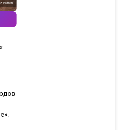
я Кобзева
х
ходов
е»,