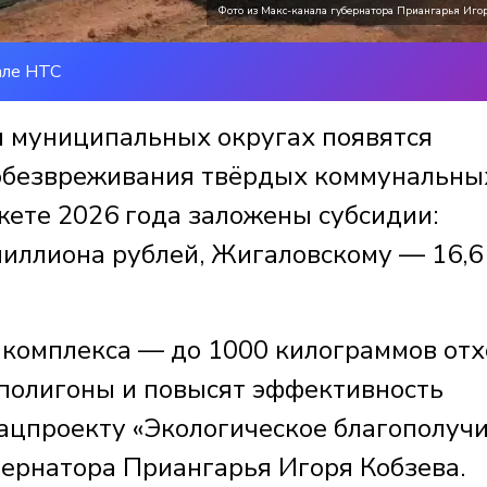
Фото из Макс-канала губернатора Приангарья Игор
але НТС
м муниципальных округах появятся
обезвреживания твёрдых коммунальны
жете 2026 года заложены субсидии:
миллиона рублей, Жигаловскому — 16,6
 комплекса — до 1000 килограммов от
а полигоны и повысят эффективность
ацпроекту «Экологическое благополучи
бернатора Приангарья Игоря Кобзева.