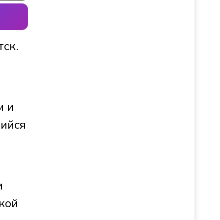
ск.
м и
шийся
и
кой