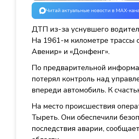
Читай актуальные новости в MAX-кан
ДТП из-за уснувшего водител
На 1961-м километре трассы 
Авенир» и «Донфенг».
По предварительной информац
потерял контроль над управле
впереди автомобиль. К счасть
На место происшествия опера
Тыреть. Они обеспечили безо
последствия аварии, сообщае