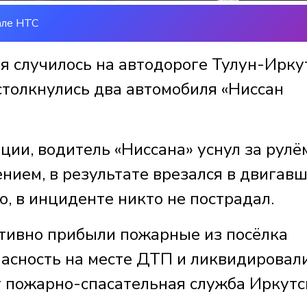
але НТС
я случилось на автодороге Тулун-Иркут
столкнулись два автомобиля «Ниссан
ии, водитель «Ниссана» уснул за рулё
нием, в результате врезался в двигав
ю, в инциденте никто не пострадал.
тивно прибыли пожарные из посёлка
пасность на месте ДТП и ликвидировал
т пожарно-спасательная служба Иркутс