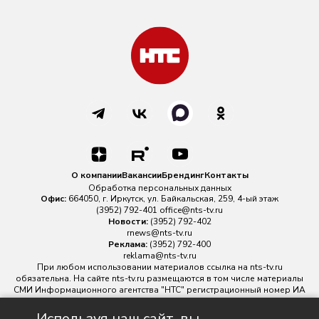
О компании
Вакансии
Брендинг
Контакты
Обработка персональных данных
Офис:
664050, г. Иркутск, ул. Байкальская, 259, 4-ый этаж
(3952) 792-401
office@nts-tv.ru
Новости:
(3952) 792-402
rnews@nts-tv.ru
Реклама:
(3952) 792-400
reklama@nts-tv.ru
При любом использовании материалов ссылка на
nts-tv.ru
обязательна. На сайте nts-tv.ru размещаются в том числе материалы
СМИ Информационного агентства "НТС" регистрационный номер ИА
№ ФС 77 - 88763 зарегистрировано Федеральной службой по
надзору в сфере связи, информационных технологий и массовых
Используя наш сайт, вы