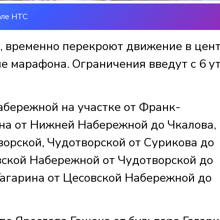
але НТС
я, временно перекроют движение в цен
е марафона. Ограничения введут с 6 у
бережной на участке от Франк-
на от Нижней Набережной до Чкалова,
ворской, Чудотворской от Сурикова до
ской Набережной от Чудотворской до
Гагарина от Цесовской Набережной до