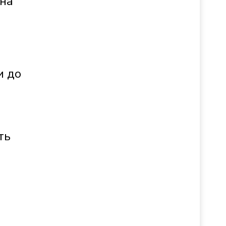
ина
и до
ть