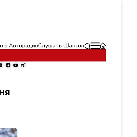
ть Авторадио
Слушать Шансон
ня