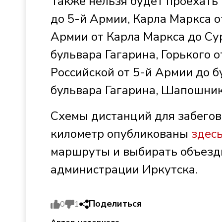
Также нельзя будет проехать 
до 5-й Армии, Карла Маркса о
Армии от Карла Маркса до Су
бульвара Гагарина, Горького о
Российской от 5-й Армии до б
бульвара Гагарина, Шапошник
Схемы дистанций для забегов 
километр опубликованы
здес
маршруты и выбирать объездн
администрации Иркутска.
Поделиться
0
1