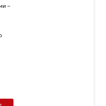
ми –
р
я