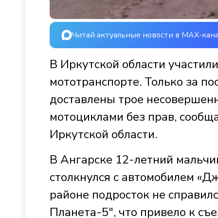
Читай актуальные новости в MAX-кан
В Иркутской области участили
мототранспорте. Только за по
доставлены трое несовершен
мотоциклами без прав, сообщ
Иркутской области.
В Ангарске 12-летний мальчи
столкнулся с автомобилем «Дж
районе подросток не справил
Планета-5", что привело к съ