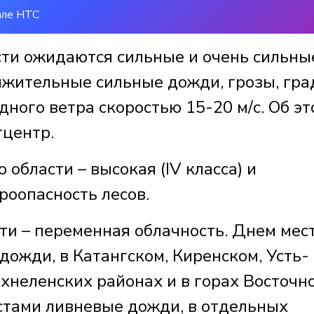
але НТС
сти ожидаются сильные и очень сильны
лжительные сильные дожди, грозы, гра
ного ветра скоростью 15-20 м/с. Об эт
тцентр.
 области – высокая (IV класса) и
роопасность лесов.
сти – переменная облачность. Днем мес
ожди, в Катангском, Киренском, Усть-
хнеленских районах и в горах Восточн
стами ливневые дожди, в отдельных