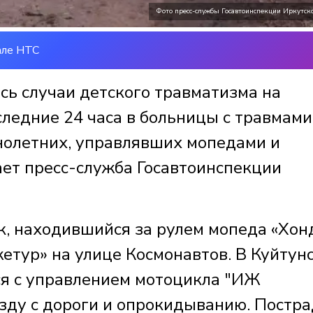
Фото пресс-службы Госавтоинспекции Иркутско
але НТС
сь случаи детского травматизма на
следние 24 часа в больницы с травмами
нолетних, управлявших мопедами и
ает пресс-служба Госавтоинспекции
к, находившийся за рулем мопеда «Хонд
етур» на улице Космонавтов. В Куйтун
ся с управлением мотоцикла "ИЖ
езду с дороги и опрокидыванию. Постр