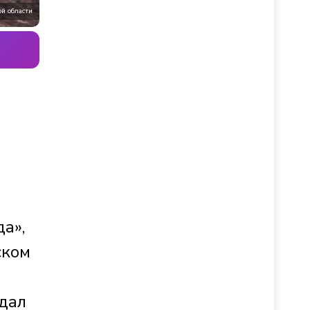
й области
а»,
ском
адал