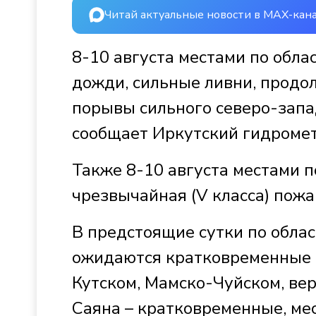
Читай актуальные новости в MAX-кан
8-10 августа местами по обла
дожди, сильные ливни, продо
порывы сильного северо-запад
сообщает Иркутский гидроме
Также 8-10 августа местами по
чрезвычайная (V класса) пожа
В предстоящие сутки по обла
ожидаются кратковременные д
Кутском, Мамско-Чуйском, вер
Саяна – кратковременные, ме