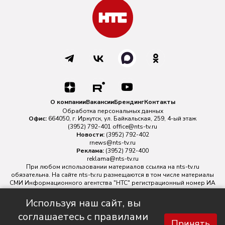
О компании
Вакансии
Брендинг
Контакты
Обработка персональных данных
Офис:
664050, г. Иркутск, ул. Байкальская, 259, 4-ый этаж
(3952) 792-401
office@nts-tv.ru
Новости:
(3952) 792-402
rnews@nts-tv.ru
Реклама:
(3952) 792-400
reklama@nts-tv.ru
При любом использовании материалов ссылка на
nts-tv.ru
обязательна. На сайте nts-tv.ru размещаются в том числе материалы
СМИ Информационного агентства "НТС" регистрационный номер ИА
№ ФС 77 - 88763 зарегистрировано Федеральной службой по
надзору в сфере связи, информационных технологий и массовых
Используя наш сайт, вы
коммуникаций.
соглашаетесь с правилами
Главный редактор ИА "НТС" Иштулкин Евгений Александрович
16+
Принять