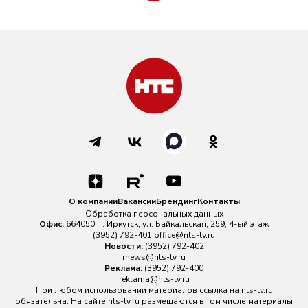
О компании
Вакансии
Брендинг
Контакты
Обработка персональных данных
Офис:
664050, г. Иркутск, ул. Байкальская, 259, 4-ый этаж
(3952) 792-401
office@nts-tv.ru
Новости:
(3952) 792-402
rnews@nts-tv.ru
Реклама:
(3952) 792-400
reklama@nts-tv.ru
При любом использовании материалов ссылка на
nts-tv.ru
обязательна. На сайте nts-tv.ru размещаются в том числе материалы