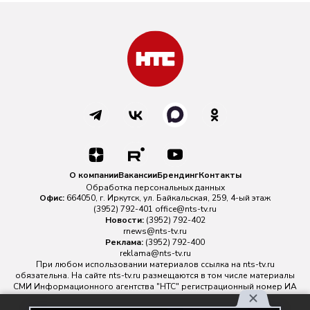
О компании
Вакансии
Брендинг
Контакты
Обработка персональных данных
Офис:
664050, г. Иркутск, ул. Байкальская, 259, 4-ый этаж
(3952) 792-401
office@nts-tv.ru
Новости:
(3952) 792-402
rnews@nts-tv.ru
Реклама:
(3952) 792-400
reklama@nts-tv.ru
При любом использовании материалов ссылка на
nts-tv.ru
обязательна. На сайте nts-tv.ru размещаются в том числе материалы
СМИ Информационного агентства "НТС" регистрационный номер ИА
№ ФС 77 - 88763 зарегистрировано Федеральной службой по
надзору в сфере связи, информационных технологий и массовых