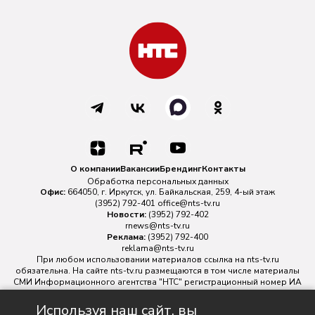
О компании
Вакансии
Брендинг
Контакты
Обработка персональных данных
Офис:
664050, г. Иркутск, ул. Байкальская, 259, 4-ый этаж
(3952) 792-401
office@nts-tv.ru
Новости:
(3952) 792-402
rnews@nts-tv.ru
Реклама:
(3952) 792-400
reklama@nts-tv.ru
При любом использовании материалов ссылка на
nts-tv.ru
обязательна. На сайте nts-tv.ru размещаются в том числе материалы
СМИ Информационного агентства "НТС" регистрационный номер ИА
№ ФС 77 - 88763 зарегистрировано Федеральной службой по
надзору в сфере связи, информационных технологий и массовых
Используя наш сайт, вы