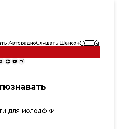
ть Авторадио
Слушать Шансон
спознавать
сти для молодёжи