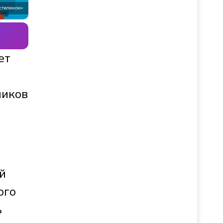
стелеком»
ет
ников
й
ого
ь