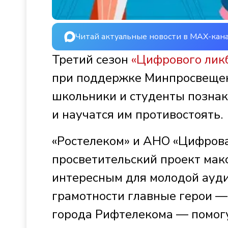
Читай актуальные новости в MAX-кан
Третий сезон
«Цифрового ликб
при поддержке Минпросвещен
школьники и студенты позна
и научатся им противостоять.
«Ростелеком» и АНО «Цифрова
просветительский проект мак
интересным для молодой ауди
грамотности главные герои — 
города Рифтелекома — помогу