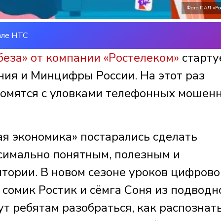
Фото ПАЛ «Ро
але НТС
еза» от компании «Ростелеком»
старту
ия и Минцифры России. На этот раз
комятся с уловками телефонных мошен
я экономика» постарались сделать
симально понятным, полезным и
тории. В новом сезоне уроков цифрово
сомик Ростик и сёмга Соня из подводн
т ребятам разобраться, как распознат