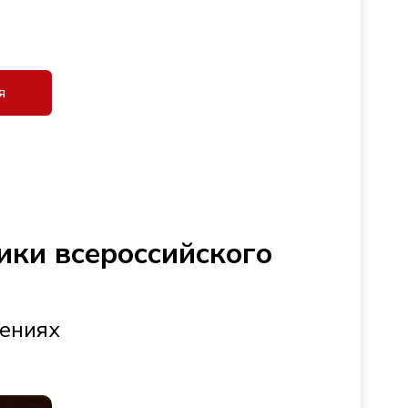
я
ики всероссийского
жениях