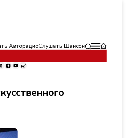
ть Авторадио
Слушать Шансон
скусственного