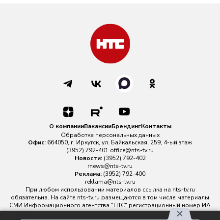
О компании
Вакансии
Брендинг
Контакты
Обработка персональных данных
Офис:
664050, г. Иркутск, ул. Байкальская, 259, 4-ый этаж
(3952) 792-401
office@nts-tv.ru
Новости:
(3952) 792-402
rnews@nts-tv.ru
Реклама:
(3952) 792-400
reklama@nts-tv.ru
При любом использовании материалов ссылка на
nts-tv.ru
обязательна. На сайте nts-tv.ru размещаются в том числе материалы
СМИ Информационного агентства "НТС" регистрационный номер ИА
№ ФС 77 - 88763 зарегистрировано Федеральной службой по