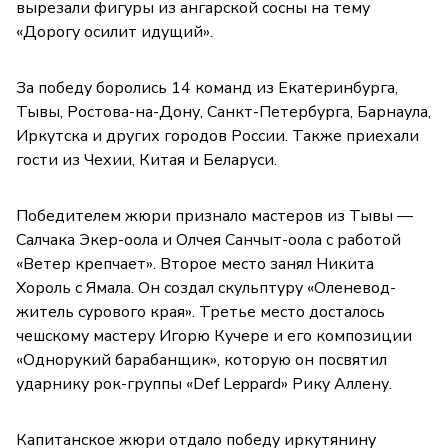
вырезали фигуры из ангарской сосны на тему
«Дорогу осилит идущий».
За победу боролись 14 команд из Екатеринбурга,
Тывы, Ростова-на-Дону, Санкт-Петербурга, Барнаула,
Иркутска и других городов России. Также приехали
гости из Чехии, Китая и Беларуси.
Победителем жюри признало мастеров из Тывы —
Салчака Экер-оола и Олчея Санчыт-оола с работой
«Ветер крепчает». Второе место занял Никита
Хороль с Ямала. Он создал скульптуру «Оленевод-
житель сурового края». Третье место досталось
чешскому мастеру Игорю Кучере и его композиции
«Однорукий барабанщик», которую он посвятил
ударнику рок-группы «Def Leppard» Рику Аллену.
Капитанское жюри отдало победу иркутянину