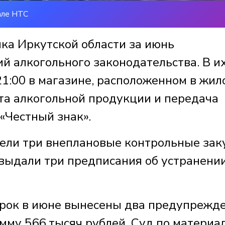
але НТС
ка Иркутской области за июнь
й алкогольного законодательства. В и
21:00 в магазине, расположенном в жил
та алкогольной продукции и передача
«Честный знак».
вели три внеплановые контрольные зак
 выдали три предписания об устранени
рок в июне вынесены два предупрежд
мму 566 тысяч рублей. Суд по материа