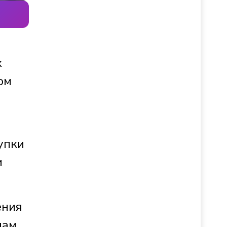
х
ом
упки
и
ения
лам