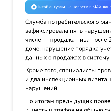
Читай актуальные новости в MAX-кан
Служба потребительского рын
зафиксировала пять нарушени
числе — продажа пива после 
доме, нарушение порядка учё
данных о продажах в систему 
Кроме того, специалисты про
и два инспекционных визита,
нарушений.
По итогам предыдущих прове
и шесть штрафов на общую су