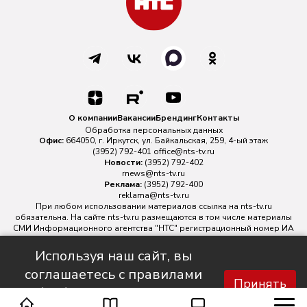
О компании
Вакансии
Брендинг
Контакты
Обработка персональных данных
Офис:
664050, г. Иркутск, ул. Байкальская, 259, 4-ый этаж
(3952) 792-401
office@nts-tv.ru
Новости:
(3952) 792-402
rnews@nts-tv.ru
Реклама:
(3952) 792-400
reklama@nts-tv.ru
При любом использовании материалов ссылка на
nts-tv.ru
обязательна. На сайте nts-tv.ru размещаются в том числе материалы
СМИ Информационного агентства "НТС" регистрационный номер ИА
№ ФС 77 - 88763 зарегистрировано Федеральной службой по
надзору в сфере связи, информационных технологий и массовых
Используя наш сайт, вы
коммуникаций.
соглашаетесь с правилами
Главный редактор ИА "НТС" Иштулкин Евгений Александрович
16+
Принять
обработки персональных