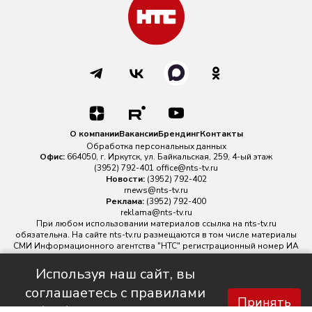
О компании
Вакансии
Брендинг
Контакты
Обработка персональных данных
Офис:
664050, г. Иркутск, ул. Байкальская, 259, 4-ый этаж
(3952) 792-401
office@nts-tv.ru
Новости:
(3952) 792-402
rnews@nts-tv.ru
Реклама:
(3952) 792-400
reklama@nts-tv.ru
При любом использовании материалов ссылка на
nts-tv.ru
обязательна. На сайте nts-tv.ru размещаются в том числе материалы
СМИ Информационного агентства "НТС" регистрационный номер ИА
№ ФС 77 - 88763 зарегистрировано Федеральной службой по
надзору в сфере связи, информационных технологий и массовых
Используя наш сайт, вы
коммуникаций.
соглашаетесь с правилами
Главный редактор ИА "НТС" Иштулкин Евгений Александрович
16+
Принять
обработки персональных