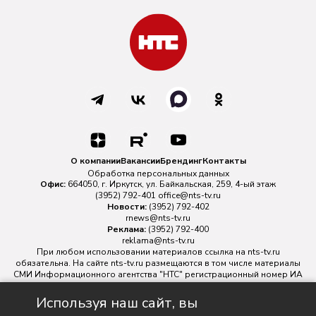
О компании
Вакансии
Брендинг
Контакты
Обработка персональных данных
Офис:
664050, г. Иркутск, ул. Байкальская, 259, 4-ый этаж
(3952) 792-401
office@nts-tv.ru
Новости:
(3952) 792-402
rnews@nts-tv.ru
Реклама:
(3952) 792-400
reklama@nts-tv.ru
При любом использовании материалов ссылка на
nts-tv.ru
обязательна. На сайте nts-tv.ru размещаются в том числе материалы
СМИ Информационного агентства "НТС" регистрационный номер ИА
№ ФС 77 - 88763 зарегистрировано Федеральной службой по
надзору в сфере связи, информационных технологий и массовых
Используя наш сайт, вы
коммуникаций.