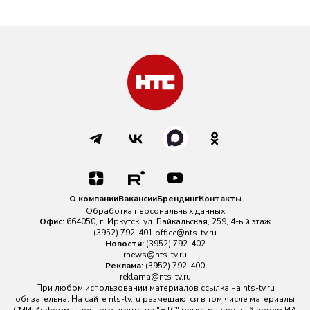
О компании
Вакансии
Брендинг
Контакты
Обработка персональных данных
Офис:
664050, г. Иркутск, ул. Байкальская, 259, 4-ый этаж
(3952) 792-401
office@nts-tv.ru
Новости:
(3952) 792-402
rnews@nts-tv.ru
Реклама:
(3952) 792-400
reklama@nts-tv.ru
При любом использовании материалов ссылка на
nts-tv.ru
обязательна. На сайте nts-tv.ru размещаются в том числе материалы