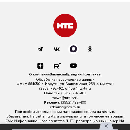
О компании
Вакансии
Брендинг
Контакты
Обработка персональных данных
Офис:
664050, г. Иркутск, ул. Байкальская, 259, 4-ый этаж
(3952) 792-401
office@nts-tv.ru
Новости:
(3952) 792-402
rnews@nts-tv.ru
Реклама:
(3952) 792-400
reklama@nts-tv.ru
При любом использовании материалов ссылка на
nts-tv.ru
обязательна. На сайте nts-tv.ru размещаются в том числе материалы
СМИ Информационного агентства "НТС" регистрационный номер ИА
№ ФС 77 - 88763 зарегистрировано Федеральной службой по