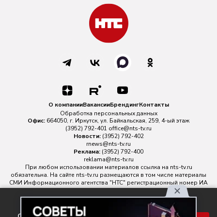
О компании
Вакансии
Брендинг
Контакты
Обработка персональных данных
Офис:
664050, г. Иркутск, ул. Байкальская, 259, 4-ый этаж
(3952) 792-401
office@nts-tv.ru
Новости:
(3952) 792-402
rnews@nts-tv.ru
Реклама:
(3952) 792-400
reklama@nts-tv.ru
При любом использовании материалов ссылка на
nts-tv.ru
обязательна. На сайте nts-tv.ru размещаются в том числе материалы
СМИ Информационного агентства "НТС" регистрационный номер ИА
№ ФС 77 - 88763 зарегистрировано Федеральной службой по
надзору в сфере связи, информационных технологий и массовых
Используя наш сайт, вы
коммуникаций.
соглашаетесь с правилами
Главный редактор ИА "НТС" Иштулкин Евгений Александрович
16+