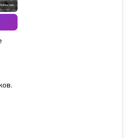
байкалье»
е
ков.