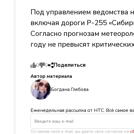
Под управлением ведомства н
включая дороги Р-255 «Сибирь
Согласно прогнозам метеорол
году не превысят критических
Поделиться
0
0
Автор материала
Богдана Глебова
Еженедельная рассылка от НТС. Всё самое в
Оставляя свой e-mail, вы даете свое согласие на
с