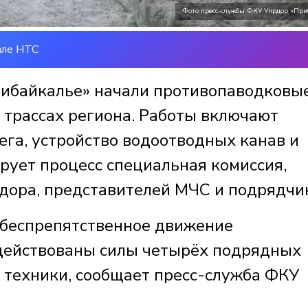
Фото пресс-службы ФКУ Упрдор «При
але НТС
ибайкалье» начали противопаводковы
трассах региона. Работы включают
ега, устройство водоотводных канав и
рует процесс специальная комиссия,
дора, представителей МЧС и подрядчи
 беспрепятственное движение
адействованы силы четырёх подрядных
 техники, сообщает пресс-служба ФКУ