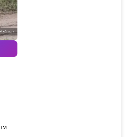
ой области
ым