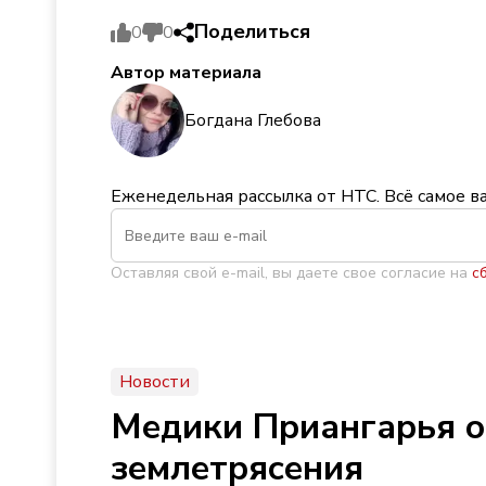
Поделиться
0
0
Автор материала
Богдана Глебова
Еженедельная рассылка от НТС. Всё самое в
Оставляя свой e-mail, вы даете свое согласие на
с
Новости
Медики Приангарья о
землетрясения