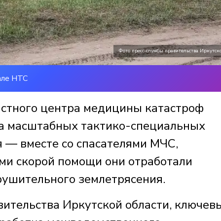
Фото пресс-службы правительства Иркутск
але НТС
астного центра медицины катастроф
на масштабных тактико-специальных
я — вместе со спасателями МЧС,
ми скорой помощи они отработали
рушительного землетрясения.
ительства Иркутской области, ключев