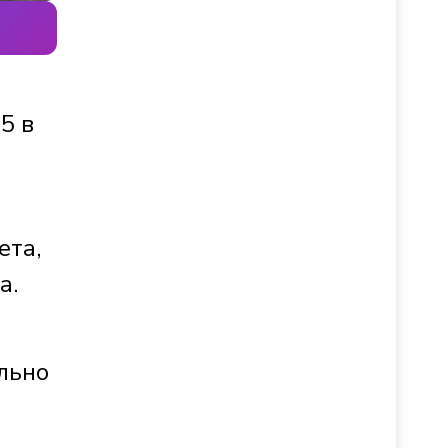
5 в
ета,
а.
льно