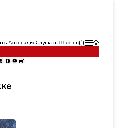
ть Авторадио
Слушать Шансон
ске