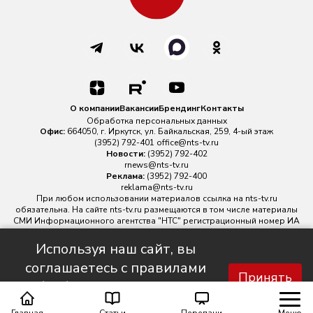
О компании
Вакансии
Брендинг
Контакты
Обработка персональных данных
Офис:
664050, г. Иркутск, ул. Байкальская, 259, 4-ый этаж
(3952) 792-401
office@nts-tv.ru
Новости:
(3952) 792-402
rnews@nts-tv.ru
Реклама:
(3952) 792-400
reklama@nts-tv.ru
При любом использовании материалов ссылка на
nts-tv.ru
обязательна. На сайте nts-tv.ru размещаются в том числе материалы
СМИ Информационного агентства "НТС" регистрационный номер ИА
№ ФС 77 - 88763 зарегистрировано Федеральной службой по
надзору в сфере связи, информационных технологий и массовых
Используя наш сайт, вы
коммуникаций.
соглашаетесь с правилами
Главный редактор ИА "НТС" Иштулкин Евгений Александрович
16+
Принять
обработки персональных
данных.