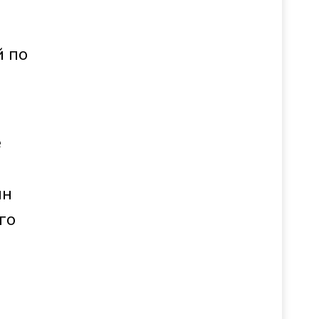
й по
е
ин
го