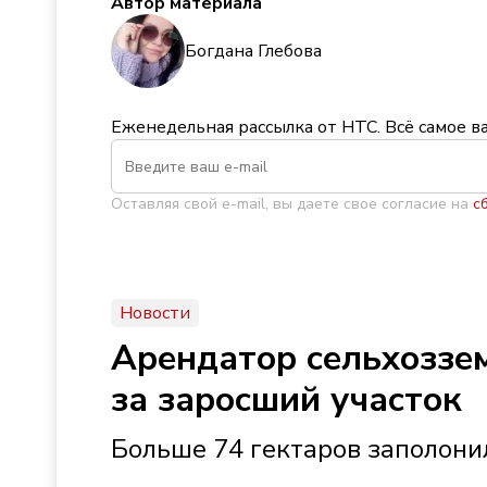
Автор материала
Богдана Глебова
Еженедельная рассылка от НТС. Всё самое в
Оставляя свой e-mail, вы даете свое согласие на
с
Новости
Арендатор сельхоззем
за заросший участок
Больше 74 гектаров заполони