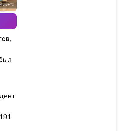
Фото НТС
тов,
 был
идент
 191