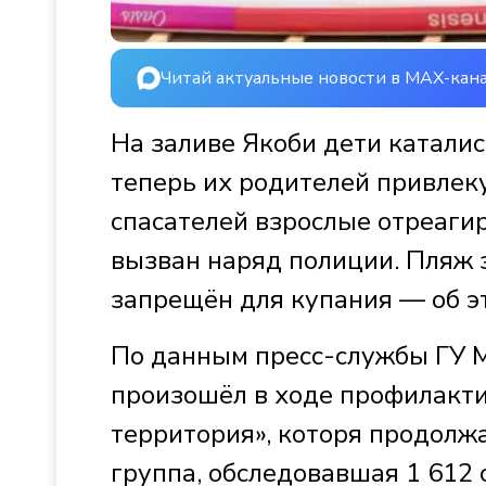
Читай актуальные новости в MAX-кан
На заливе Якоби дети каталис
теперь их родителей привлеку
спасателей взрослые отреагир
вызван наряд полиции. Пляж 
запрещён для купания — об 
По данным пресс-службы ГУ М
произошёл в ходе профилакти
территория», которя продолж
группа, обследовавшая 1 612