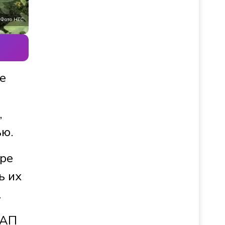
Фото НТС
е
,
ью.
бре
ь их
.
оАП