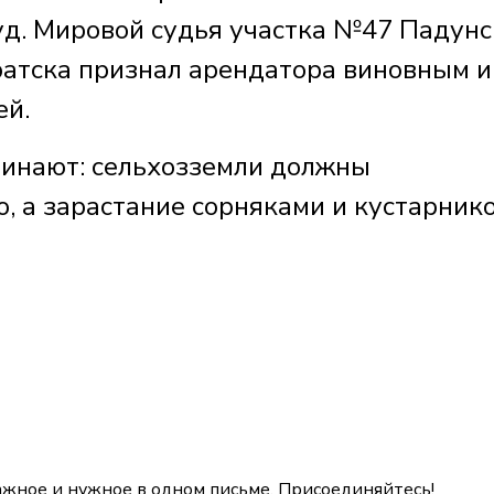
уд. Мировой судья участка №47 Падунс
атска признал арендатора виновным и
ей.
минают: сельхозземли должны
ю, а зарастание сорняками и кустарник
ажное и нужное в одном письме. Присоединяйтесь!