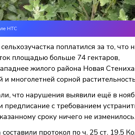
але НТС
сельхозучастка поплатился за то, что н
сток площадью больше 74 гектаров,
ападнее жилого района Новая Стениха
й и многолетней сорной растительност
али, что нарушения выявили ещё в ноя
и предписание с требованием устранит
указанному сроку ничего не изменилось
составили протокол по ч. 25 ст. 19.5 К