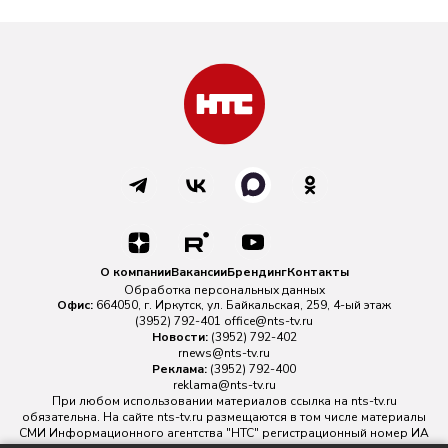
О компании
Вакансии
Брендинг
Контакты
Обработка персональных данных
Офис:
664050, г. Иркутск, ул. Байкальская, 259, 4-ый этаж
(3952) 792-401
office@nts-tv.ru
Новости:
(3952) 792-402
rnews@nts-tv.ru
Реклама:
(3952) 792-400
reklama@nts-tv.ru
При любом использовании материалов ссылка на
nts-tv.ru
обязательна. На сайте nts-tv.ru размещаются в том числе материалы
СМИ Информационного агентства "НТС" регистрационный номер ИА