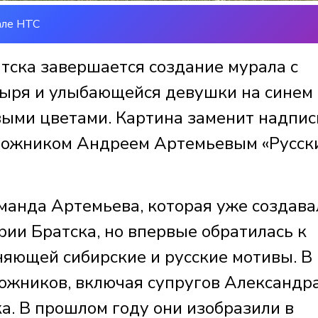
але НТС
тска завершается создание мурала с
тыря и улыбающейся девушки на синем
выми цветами. Картина заменит надпис
дожником Андреем Артемьевым «Русск
манда Артемьева, которая уже создава
ории Братска, но впервые обратилась к
няющей сибирские и русские мотивы. В
дожников, включая супругов Александр
а. В прошлом году они изобразили в