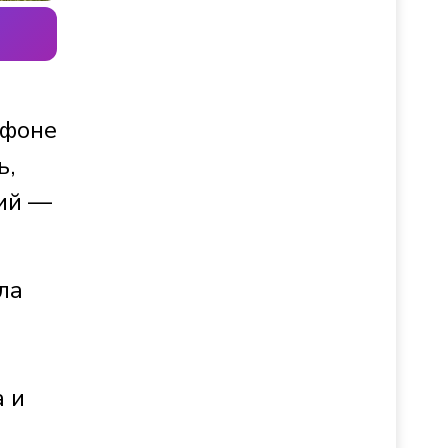
 фоне
ь,
ий —
ла
а и