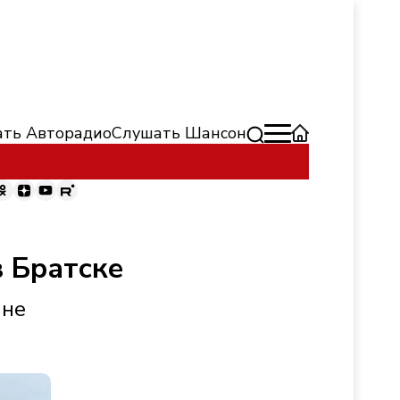
ть Авторадио
Слушать Шансон
 Братске
ине