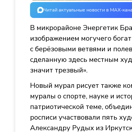
Читай актуальные новости в MAX-кан
В микрорайоне Энергетик Бра
изображением могучего бога
с берёзовыми ветвями и поле
сделанную здесь местным ху
значит трезвый».
Новый мурал рисует также ко
муралы о спорте, науке и ист
патриотической теме, объеди
росписи участвовали пять ху
Александру Рудых из Иркутск