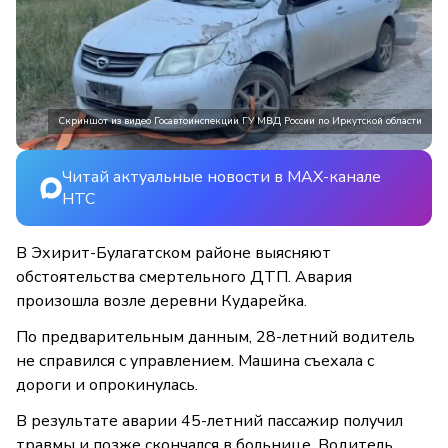
Скриншот из видео Госавтоинспекции ГУ МВД России по Иркутской области
Читай актуальные новости в MAX-канале
НТС
В Эхирит-Булагатском районе выясняют
обстоятельства смертельного ДТП. Авария
произошла возле деревни Кударейка.
По предварительным данным, 28-летний водитель
не справился с управлением. Машина съехала с
дороги и опрокинулась.
В результате аварии 45-летний пассажир получил
травмы и позже скончался в больнице. Водитель