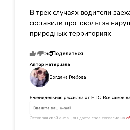
В трёх случаях водители заех
составили протоколы за нару
природных территориях.
Поделиться
0
0
Автор материала
Богдана Глебова
Еженедельная рассылка от НТС. Всё самое в
Оставляя свой e-mail, вы даете свое согласие на
с