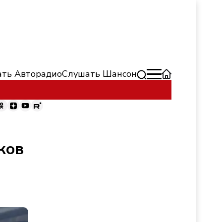
ть Авторадио
Слушать Шансон
ков