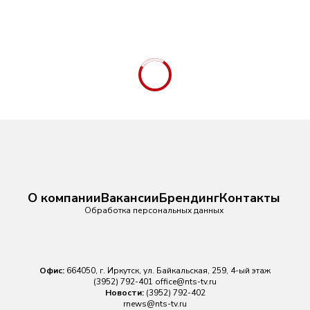
О компании
Вакансии
Брендинг
Контакты
Обработка персональных данных
Офис:
664050, г. Иркутск, ул. Байкальская, 259, 4-ый этаж
(3952) 792-401
office@nts-tv.ru
Новости:
(3952) 792-402
rnews@nts-tv.ru