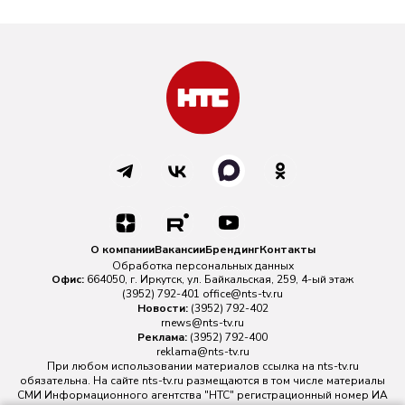
О компании
Вакансии
Брендинг
Контакты
Обработка персональных данных
Офис:
664050, г. Иркутск, ул. Байкальская, 259, 4-ый этаж
(3952) 792-401
office@nts-tv.ru
Новости:
(3952) 792-402
rnews@nts-tv.ru
Реклама:
(3952) 792-400
reklama@nts-tv.ru
При любом использовании материалов ссылка на
nts-tv.ru
обязательна. На сайте nts-tv.ru размещаются в том числе материалы
СМИ Информационного агентства "НТС" регистрационный номер ИА