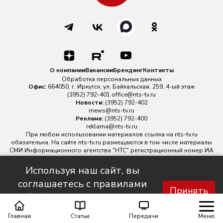
О компании
Вакансии
Брендинг
Контакты
Обработка персональных данных
Офис:
664050, г. Иркутск, ул. Байкальская, 259, 4-ый этаж
(3952) 792-401
office@nts-tv.ru
Новости:
(3952) 792-402
rnews@nts-tv.ru
Реклама:
(3952) 792-400
reklama@nts-tv.ru
При любом использовании материалов ссылка на
nts-tv.ru
обязательна. На сайте nts-tv.ru размещаются в том числе материалы
СМИ Информационного агентства "НТС" регистрационный номер ИА
№ ФС 77 - 88763 зарегистрировано Федеральной службой по
надзору в сфере связи, информационных технологий и массовых
Используя наш сайт, вы
коммуникаций.
соглашаетесь с правилами
Главный редактор ИА "НТС" Иштулкин Евгений Александрович
16+
Принять
обработки персональных
данных.
Главная
Статьи
Передачи
Меню