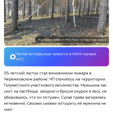
Фото пресс-службы ГУ МЧС России по Иркутской области
Читай актуальные новости в MAX-канале
НТС
55-летний пастух стал виновником пожара в
Черемховском районе. ЧП случилось на территории
Голуметского участкового лесничества. Мужыина пас
скот на пастбище, закурил и бросил окурок в лесу, не
убедившись, что он потушен. Сухая трава загорелась
мгновенно. Своими силами потушить её мужчина не
смог.