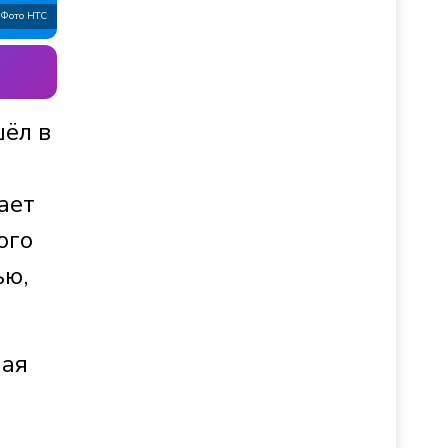
Фото НТС
шёл в
ает
ого
ью,
ная