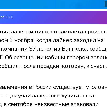
але НТС
ния лазером пилотов самолёта произо
ром 3 ноября, когда лайнер заходил на
акомпании S7 летел из Бангкока, сообщ
. Об освещении кабины лазером зелен
общил после посадки, которая, к счаст
азвлечения в России существует уголов
 это, случаи лазерного хулиганства
, в сентябре неизвестные атаковали