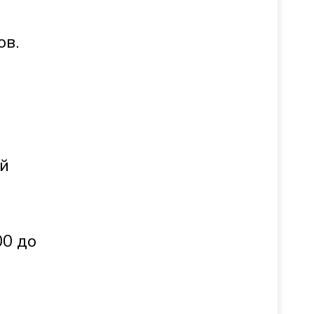
ов.
ой
00 до