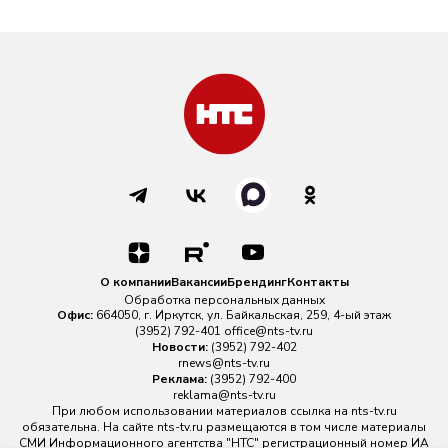
О компании
Вакансии
Брендинг
Контакты
Обработка персональных данных
Офис:
664050, г. Иркутск, ул. Байкальская, 259, 4-ый этаж
(3952) 792-401
office@nts-tv.ru
Новости:
(3952) 792-402
rnews@nts-tv.ru
Реклама:
(3952) 792-400
reklama@nts-tv.ru
При любом использовании материалов ссылка на
nts-tv.ru
обязательна. На сайте nts-tv.ru размещаются в том числе материалы
СМИ Информационного агентства "НТС" регистрационный номер ИА