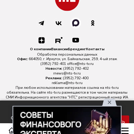
О компании
Вакансии
Брендинг
Контакты
Обработка персональных данных
Офис:
664050, г. Иркутск, ул. Байкальская, 259, 4-ый этаж
(3952) 792-401
office@nts-tv.ru
Новости:
(3952) 792-402
rnews@nts-tv.ru
Реклама:
(3952) 792-400
reklama@nts-tv.ru
При любом использовании материалов ссылка на
nts-tv.ru
обязательна. На сайте nts-tv.ru размещаются в том числе материалы
СМИ Информационного агентства "НТС" регистрационный номер ИА
№ ФС 77 - 88763 зарегистрировано Федеральной службой по
надзору в сфере связи, информационных технологий и массовых
Используя наш сайт, вы
коммуникаций.
соглашаетесь с правилами
Главный редактор ИА "НТС" Иштулкин Евгений Александрович
16+
Принять
обработки персональных
данных.