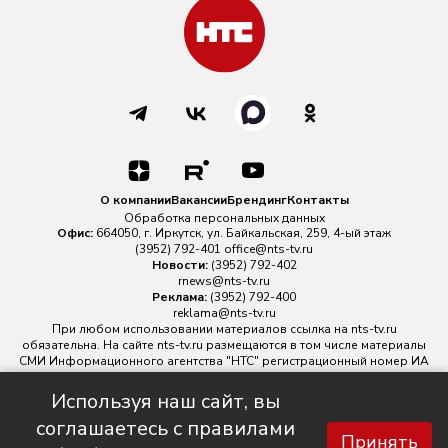
О компании
Вакансии
Брендинг
Контакты
Обработка персональных данных
Офис:
664050, г. Иркутск, ул. Байкальская, 259, 4-ый этаж
(3952) 792-401
office@nts-tv.ru
Новости:
(3952) 792-402
rnews@nts-tv.ru
Реклама:
(3952) 792-400
reklama@nts-tv.ru
При любом использовании материалов ссылка на
nts-tv.ru
обязательна. На сайте nts-tv.ru размещаются в том числе материалы
СМИ Информационного агентства "НТС" регистрационный номер ИА
№ ФС 77 - 88763 зарегистрировано Федеральной службой по
надзору в сфере связи, информационных технологий и массовых
Используя наш сайт, вы
коммуникаций.
соглашаетесь с правилами
Главный редактор ИА "НТС" Иштулкин Евгений Александрович
16+
Принять