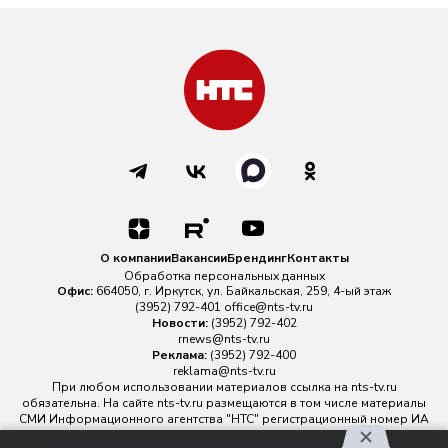
О компании
Вакансии
Брендинг
Контакты
Обработка персональных данных
Офис:
664050, г. Иркутск, ул. Байкальская, 259, 4-ый этаж
(3952) 792-401
office@nts-tv.ru
Новости:
(3952) 792-402
rnews@nts-tv.ru
Реклама:
(3952) 792-400
reklama@nts-tv.ru
При любом использовании материалов ссылка на
nts-tv.ru
обязательна. На сайте nts-tv.ru размещаются в том числе материалы
СМИ Информационного агентства "НТС" регистрационный номер ИА
№ ФС 77 - 88763 зарегистрировано Федеральной службой по