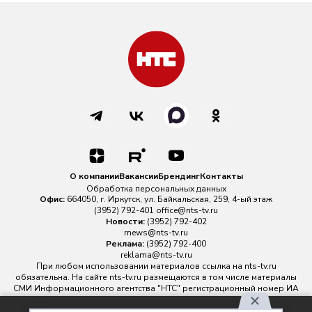
О компании
Вакансии
Брендинг
Контакты
Обработка персональных данных
Офис:
664050, г. Иркутск, ул. Байкальская, 259, 4-ый этаж
(3952) 792-401
office@nts-tv.ru
Новости:
(3952) 792-402
rnews@nts-tv.ru
Реклама:
(3952) 792-400
reklama@nts-tv.ru
При любом использовании материалов ссылка на
nts-tv.ru
обязательна. На сайте nts-tv.ru размещаются в том числе материалы
СМИ Информационного агентства "НТС" регистрационный номер ИА
№ ФС 77 - 88763 зарегистрировано Федеральной службой по
надзору в сфере связи, информационных технологий и массовых