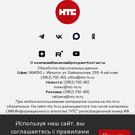
О компании
Вакансии
Брендинг
Контакты
Обработка персональных данных
Офис:
664050, г. Иркутск, ул. Байкальская, 259, 4-ый этаж
(3952) 792-401
office@nts-tv.ru
Новости:
(3952) 792-402
rnews@nts-tv.ru
Реклама:
(3952) 792-400
reklama@nts-tv.ru
При любом использовании материалов ссылка на
nts-tv.ru
обязательна. На сайте nts-tv.ru размещаются в том числе материалы
СМИ Информационного агентства "НТС" регистрационный номер ИА
№ ФС 77 - 88763 зарегистрировано Федеральной службой по
надзору в сфере связи, информационных технологий и массовых
Используя наш сайт, вы
коммуникаций.
соглашаетесь с правилами
Главный редактор ИА "НТС" Иштулкин Евгений Александрович
16+